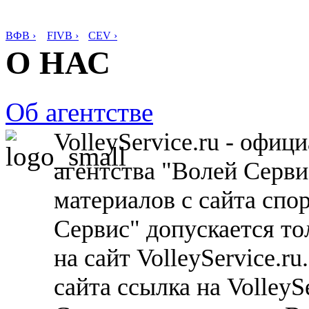
ВФВ ›
FIVB ›
CEV ›
О НАС
Об агентстве
VolleyService.ru - офи
агентства "Волей Серв
материалов с сайта спо
Сервис" допускается то
на сайт VolleyService.r
сайта ссылка на VolleyS