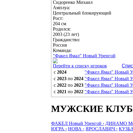
Сидоренко Михаил
Амплуа:
Центральный блокирующий
Рост:
204 см
Родился:
2003 (23 лет)
Гражданство:
Россия
Команда:
"Факел Ямал" Новый Уренгой
Перейти к списку игроков
Спис
с
2024
"Факел Ямал" Новый У
с
2023
по
2024
"Факел Ямал" Новый У
с
2022
по
2023
"Факел Ямал" Новый У
с
2021
по
2022
"Факел Ямал" Новый У
МУЖСКИЕ КЛУ
ФАКЕЛ Новый Уренгой ›
ДИНАМО Мос
ЮГРА ›
НОВА ›
ЯРОСЛАВИЧ ›
КУЗБА