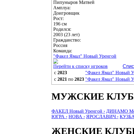
Пипуныров Матвей
Амплуа:
Доигровщик
Рост:
196 см
Родился:
2003 (23 лет)
Гражданство:
Россия
Команда:
"Факел Ямал" Новый Уренгой
Перейти к списку игроков
Спис
с
2023
"Факел Ямал" Новый У
с
2021
по
2023
"Факел Ямал" Новый У
МУЖСКИЕ КЛУ
ФАКЕЛ Новый Уренгой ›
ДИНАМО Мос
ЮГРА ›
НОВА ›
ЯРОСЛАВИЧ ›
КУЗБА
ЖЕНСКИЕ КЛУ