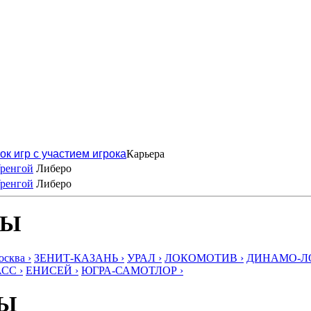
ок игр с участием игрока
Карьера
ренгой
Либеро
ренгой
Либеро
БЫ
ква ›
ЗЕНИТ-КАЗАНЬ ›
УРАЛ ›
ЛОКОМОТИВ ›
ДИНАМО-ЛО
СС ›
ЕНИСЕЙ ›
ЮГРА-САМОТЛОР ›
БЫ