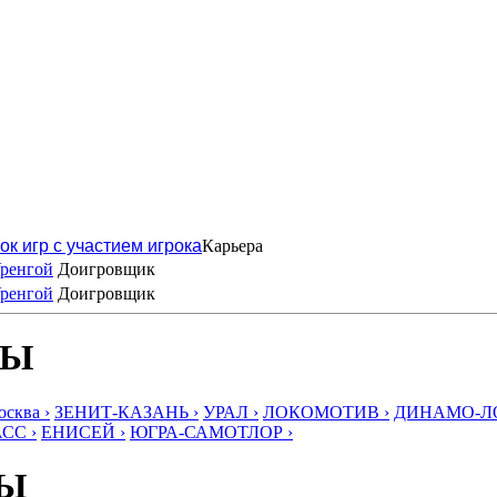
ок игр с участием игрока
Карьера
ренгой
Доигровщик
ренгой
Доигровщик
БЫ
ква ›
ЗЕНИТ-КАЗАНЬ ›
УРАЛ ›
ЛОКОМОТИВ ›
ДИНАМО-ЛО
СС ›
ЕНИСЕЙ ›
ЮГРА-САМОТЛОР ›
БЫ