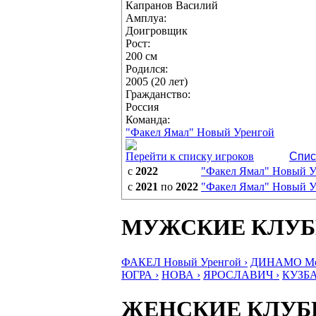
Капранов Василий
Амплуа:
Доигровщик
Рост:
200 см
Родился:
2005 (20 лет)
Гражданство:
Россия
Команда:
"Факел Ямал" Новый Уренгой
Перейти к списку игроков
Спис
с
2022
"Факел Ямал" Новый У
с
2021
по
2022
"Факел Ямал" Новый У
МУЖСКИЕ КЛУ
ФАКЕЛ Новый Уренгой ›
ДИНАМО Мос
ЮГРА ›
НОВА ›
ЯРОСЛАВИЧ ›
КУЗБА
ЖЕНСКИЕ КЛУ