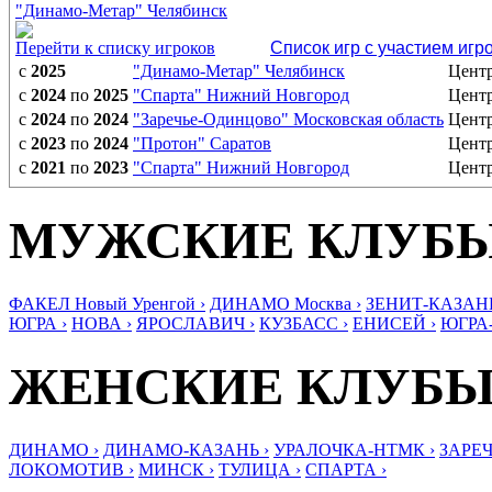
"Динамо-Метар" Челябинск
Перейти к списку игроков
Список игр с участием игр
с
2025
"Динамо-Метар" Челябинск
Цент
с
2024
по
2025
"Спарта" Нижний Новгород
Цент
с
2024
по
2024
"Заречье-Одинцово" Московская область
Цент
с
2023
по
2024
"Протон" Саратов
Цент
с
2021
по
2023
"Спарта" Нижний Новгород
Цент
МУЖСКИЕ КЛУБ
ФАКЕЛ Новый Уренгой ›
ДИНАМО Москва ›
ЗЕНИТ-КАЗАНЬ
ЮГРА ›
НОВА ›
ЯРОСЛАВИЧ ›
КУЗБАСС ›
ЕНИСЕЙ ›
ЮГРА
ЖЕНСКИЕ КЛУБ
ДИНАМО ›
ДИНАМО-КАЗАНЬ ›
УРАЛОЧКА-НТМК ›
ЗАРЕЧ
ЛОКОМОТИВ ›
МИНСК ›
ТУЛИЦА ›
СПАРТА ›