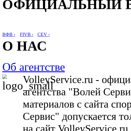
ОФИЦИАЛЬНЫЙ 
ВФВ ›
FIVB ›
CEV ›
О НАС
Об агентстве
VolleyService.ru - офи
агентства "Волей Серв
материалов с сайта спо
Сервис" допускается то
на сайт VolleyService.r