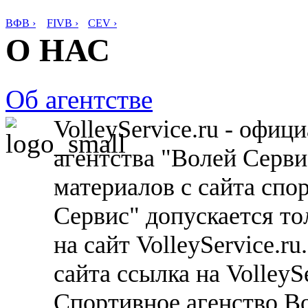
ВФВ ›
FIVB ›
CEV ›
О НАС
Об агентстве
VolleyService.ru - офи
агентства "Волей Серв
материалов с сайта спо
Сервис" допускается то
на сайт VolleyService.r
сайта ссылка на VolleyS
Спортивное агенство В