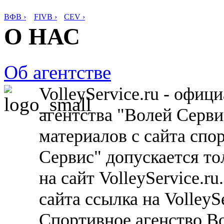
ВФВ ›
FIVB ›
CEV ›
О НАС
Об агентстве
VolleyService.ru - офи
агентства "Волей Серв
материалов с сайта спо
Сервис" допускается то
на сайт VolleyService.r
сайта ссылка на VolleyS
Спортивное агенство В