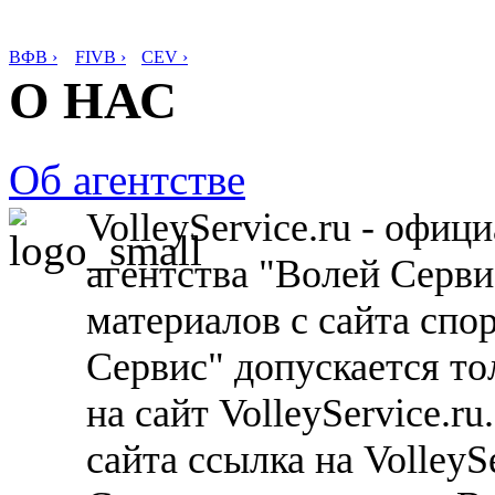
ВФВ ›
FIVB ›
CEV ›
О НАС
Об агентстве
VolleyService.ru - офи
агентства "Волей Серв
материалов с сайта спо
Сервис" допускается то
на сайт VolleyService.r
сайта ссылка на VolleyS