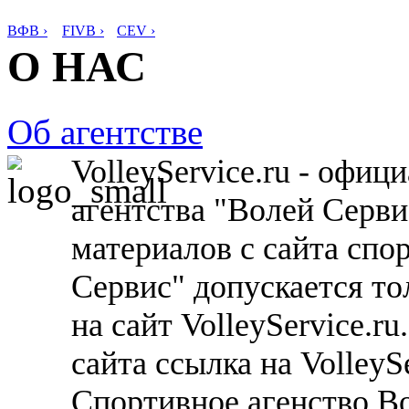
ВФВ ›
FIVB ›
CEV ›
О НАС
Об агентстве
VolleyService.ru - офи
агентства "Волей Серв
материалов с сайта спо
Сервис" допускается то
на сайт VolleyService.r
сайта ссылка на VolleyS
Спортивное агенство В