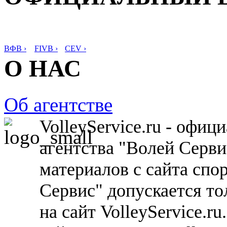
ВФВ ›
FIVB ›
CEV ›
О НАС
Об агентстве
VolleyService.ru - офи
агентства "Волей Серв
материалов с сайта спо
Сервис" допускается то
на сайт VolleyService.r