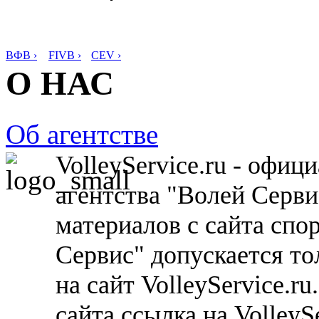
ВФВ ›
FIVB ›
CEV ›
О НАС
Об агентстве
VolleyService.ru - офи
агентства "Волей Серв
материалов с сайта спо
Сервис" допускается то
на сайт VolleyService.r
сайта ссылка на VolleyS