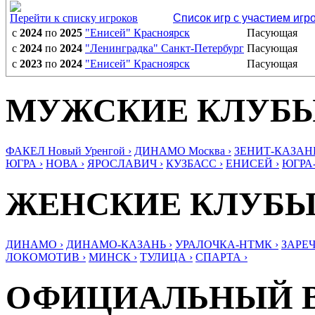
Перейти к списку игроков
Список игр с участием игр
с
2024
по
2025
"Енисей" Красноярск
Пасующая
с
2024
по
2024
"Ленинградка" Санкт-Петербург
Пасующая
с
2023
по
2024
"Енисей" Красноярск
Пасующая
МУЖСКИЕ КЛУБ
ФАКЕЛ Новый Уренгой ›
ДИНАМО Москва ›
ЗЕНИТ-КАЗАНЬ
ЮГРА ›
НОВА ›
ЯРОСЛАВИЧ ›
КУЗБАСС ›
ЕНИСЕЙ ›
ЮГРА
ЖЕНСКИЕ КЛУБ
ДИНАМО ›
ДИНАМО-КАЗАНЬ ›
УРАЛОЧКА-НТМК ›
ЗАРЕЧ
ЛОКОМОТИВ ›
МИНСК ›
ТУЛИЦА ›
СПАРТА ›
ОФИЦИАЛЬНЫЙ 