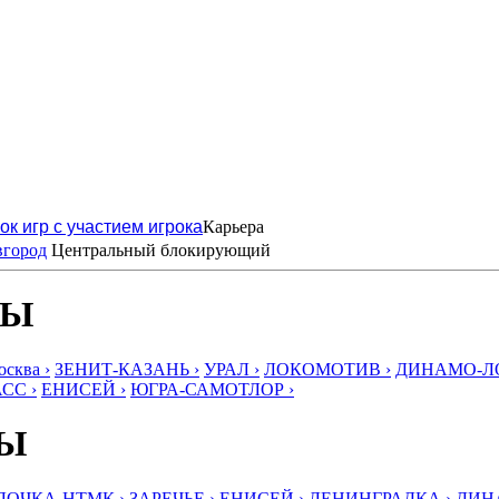
ок игр с участием игрока
Карьера
вгород
Центральный блокирующий
БЫ
ква ›
ЗЕНИТ-КАЗАНЬ ›
УРАЛ ›
ЛОКОМОТИВ ›
ДИНАМО-ЛО
СС ›
ЕНИСЕЙ ›
ЮГРА-САМОТЛОР ›
БЫ
ЛОЧКА-НТМК ›
ЗАРЕЧЬЕ ›
ЕНИСЕЙ ›
ЛЕНИНГРАДКА ›
ДИНА