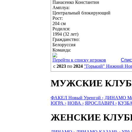
Панасенко Константин
Амплуа:
Центральный блокирующий
Рост:
204 см
Родился:
1994 (32 лет)
Гражданство:
Белоруссия
Команда:
Перейти к списку игроков
Спис
с
2023
по
2024
"Горький" Нижний Но
МУЖСКИЕ КЛУ
ФАКЕЛ Новый Уренгой ›
ДИНАМО Мос
ЮГРА ›
НОВА ›
ЯРОСЛАВИЧ ›
КУЗБА
ЖЕНСКИЕ КЛУ
ДИНАМО ›
ДИНАМО-КАЗАНЬ ›
УРА