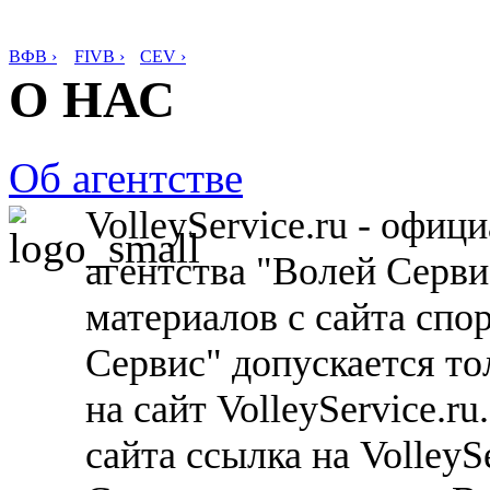
ВФВ ›
FIVB ›
CEV ›
О НАС
Об агентстве
VolleyService.ru - офи
агентства "Волей Серв
материалов с сайта спо
Сервис" допускается то
на сайт VolleyService.r
сайта ссылка на VolleyS