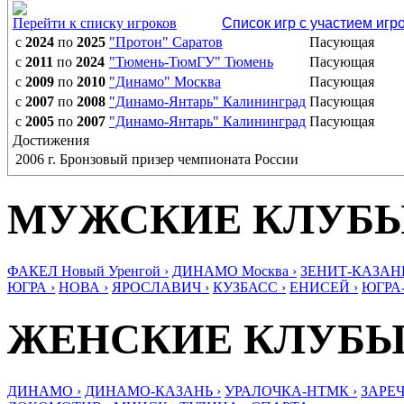
Перейти к списку игроков
Список игр с участием игр
с
2024
по
2025
"Протон" Саратов
Пасующая
с
2011
по
2024
"Тюмень-ТюмГУ" Тюмень
Пасующая
с
2009
по
2010
"Динамо" Москва
Пасующая
с
2007
по
2008
"Динамо-Янтарь" Калининград
Пасующая
с
2005
по
2007
"Динамо-Янтарь" Калининград
Пасующая
Достижения
2006 г. Бронзовый призер чемпионата России
МУЖСКИЕ КЛУБ
ФАКЕЛ Новый Уренгой ›
ДИНАМО Москва ›
ЗЕНИТ-КАЗАНЬ
ЮГРА ›
НОВА ›
ЯРОСЛАВИЧ ›
КУЗБАСС ›
ЕНИСЕЙ ›
ЮГРА
ЖЕНСКИЕ КЛУБ
ДИНАМО ›
ДИНАМО-КАЗАНЬ ›
УРАЛОЧКА-НТМК ›
ЗАРЕЧ