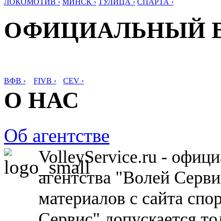
ЛОКОМОТИВ ›
МИНСК ›
ТУЛИЦА ›
СПАРТА ›
ОФИЦИАЛЬНЫЙ 
ВФВ ›
FIVB ›
CEV ›
О НАС
Об агентстве
VolleyService.ru - офи
агентства "Волей Серв
материалов с сайта спо
Сервис" допускается то