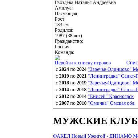
Гвоздева Наталья Андреевна
Амплуа:
Пасующая
Рост:
183 см
Родился:
1987 (38 лет)
Гражданство:
Россия
Команда:
Перейти к списку игроков
Спис
с
2024
по
2024
"Заречье-Одинцово" Мо
с
2019
по
2021
"Ленинградка" Санкт-
с
2018
по
2019
"Заречье-Одинцово" Мо
с
2014
по
2018
"Ленинградка" Санкт-
с
2012
по
2014
"Енисей" Красноярск
с
2007
по
2010
"Омичка" Омская обл.
МУЖСКИЕ КЛУ
ФАКЕЛ Новый Уренгой ›
ДИНАМО Мос