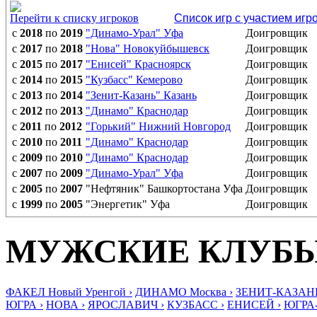
Перейти к списку игроков
Список игр с участием игр
с
2018
по
2019
"Динамо-Урал" Уфа
Доигровщик
с
2017
по
2018
"Нова" Новокуйбышевск
Доигровщик
с
2015
по
2017
"Енисей" Красноярск
Доигровщик
с
2014
по
2015
"Кузбасс" Кемерово
Доигровщик
с
2013
по
2014
"Зенит-Казань" Казань
Доигровщик
с
2012
по
2013
"Динамо" Краснодар
Доигровщик
с
2011
по
2012
"Горький" Нижний Новгород
Доигровщик
с
2010
по
2011
"Динамо" Краснодар
Доигровщик
с
2009
по
2010
"Динамо" Краснодар
Доигровщик
с
2007
по
2009
"Динамо-Урал" Уфа
Доигровщик
с
2005
по
2007
"Нефтяник" Башкортостана Уфа
Доигровщик
с
1999
по
2005
"Энергетик" Уфа
Доигровщик
МУЖСКИЕ КЛУБ
ФАКЕЛ Новый Уренгой ›
ДИНАМО Москва ›
ЗЕНИТ-КАЗАНЬ
ЮГРА ›
НОВА ›
ЯРОСЛАВИЧ ›
КУЗБАСС ›
ЕНИСЕЙ ›
ЮГРА