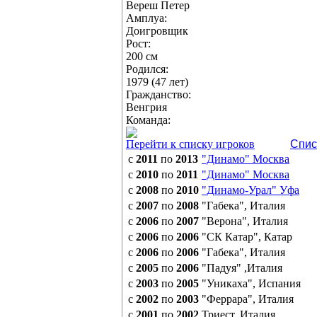
Вереш Петер
Амплуа:
Доигровщик
Рост:
200 см
Родился:
1979 (47 лет)
Гражданство:
Венгрия
Команда:
Перейти к списку игроков
Спис
с
2011
по
2013
"Динамо" Москва
с
2010
по
2011
"Динамо" Москва
с
2008
по
2010
"Динамо-Урал" Уфа
с
2007
по
2008
"Габека", Италия
с
2006
по
2007
"Верона", Италия
с
2006
по
2006
"СК Катар", Катар
с
2006
по
2006
"Габека", Италия
с
2005
по
2006
"Падуя" ,Италия
с
2003
по
2005
"Уникаха", Испания
с
2002
по
2003
"Феррара", Италия
с
2001
по
2002
Триест, Италия