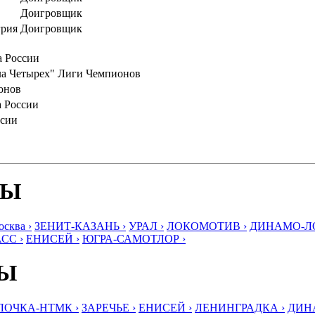
Доигровщик
грия
Доигровщик
а России
а Четырех" Лиги Чемпионов
онов
а России
ссии
БЫ
ква ›
ЗЕНИТ-КАЗАНЬ ›
УРАЛ ›
ЛОКОМОТИВ ›
ДИНАМО-ЛО
СС ›
ЕНИСЕЙ ›
ЮГРА-САМОТЛОР ›
БЫ
ЛОЧКА-НТМК ›
ЗАРЕЧЬЕ ›
ЕНИСЕЙ ›
ЛЕНИНГРАДКА ›
ДИНА