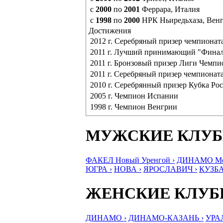
с
2000
по
2001
Феррара, Италия
с
1998
по
2000
НРК Ньиредьхаза, Вен
Достижения
2012 г. Серебряный призер чемпионат
2011 г. Лучший принимающий "Финал
2011 г. Бронзовый призер Лиги Чемпи
2011 г. Серебряный призер чемпионат
2010 г. Серебрянный призер Кубка Ро
2005 г. Чемпион Испании
1998 г. Чемпион Венгрии
МУЖСКИЕ КЛУ
ФАКЕЛ Новый Уренгой ›
ДИНАМО Мос
ЮГРА ›
НОВА ›
ЯРОСЛАВИЧ ›
КУЗБА
ЖЕНСКИЕ КЛУ
ДИНАМО ›
ДИНАМО-КАЗАНЬ ›
УРА