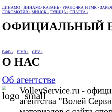
ДИНАМО ›
ДИНАМО-КАЗАНЬ ›
УРАЛОЧКА-НТМК ›
ЗАРЕЧ
ЛОКОМОТИВ ›
МИНСК ›
ТУЛИЦА ›
СПАРТА ›
ОФИЦИАЛЬНЫЙ 
ВФВ ›
FIVB ›
CEV ›
О НАС
Об агентстве
VolleyService.ru - офи
агентства "Волей Серв
материалов с сайта спо