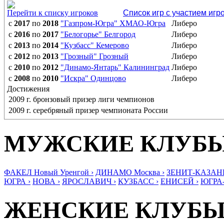
Перейти к списку игроков
Список игр с участием игр
с
2017
по
2018
"Газпром-Югра" ХМАО-Югра
Либеро
с
2016
по
2017
"Белогорье" Белгород
Либеро
с
2013
по
2014
"Кузбасс" Кемерово
Либеро
с
2012
по
2013
"Грозный" Грозный
Либеро
с
2010
по
2012
"Динамо-Янтарь" Калининград
Либеро
с
2008
по
2010
"Искра" Одинцово
Либеро
Достижения
2009 г. бронзовый призер лиги чемпионов
2009 г. серебряный призер чемпионата России
МУЖСКИЕ КЛУБ
ФАКЕЛ Новый Уренгой ›
ДИНАМО Москва ›
ЗЕНИТ-КАЗАНЬ
ЮГРА ›
НОВА ›
ЯРОСЛАВИЧ ›
КУЗБАСС ›
ЕНИСЕЙ ›
ЮГРА
ЖЕНСКИЕ КЛУБ