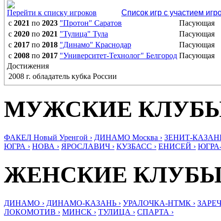
Перейти к списку игроков
Список игр с участием игр
с
2021
по
2023
"Протон" Саратов
Пасующая
с
2020
по
2021
"Тулица" Тула
Пасующая
с
2017
по
2018
"Динамо" Краснодар
Пасующая
с
2008
по
2017
"Университет-Технолог" Белгород
Пасующая
Достижения
2008 г. обладатель кубка России
МУЖСКИЕ КЛУБ
ФАКЕЛ Новый Уренгой ›
ДИНАМО Москва ›
ЗЕНИТ-КАЗАНЬ
ЮГРА ›
НОВА ›
ЯРОСЛАВИЧ ›
КУЗБАСС ›
ЕНИСЕЙ ›
ЮГРА
ЖЕНСКИЕ КЛУБ
ДИНАМО ›
ДИНАМО-КАЗАНЬ ›
УРАЛОЧКА-НТМК ›
ЗАРЕЧ
ЛОКОМОТИВ ›
МИНСК ›
ТУЛИЦА ›
СПАРТА ›