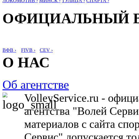
ЛОКОМОТИВ ›
МИНСК ›
ТУЛИЦА ›
СПАРТА ›
ОФИЦИАЛЬНЫЙ 
ВФВ ›
FIVB ›
CEV ›
О НАС
Об агентстве
VolleyService.ru - офи
агентства "Волей Серв
материалов с сайта спо
Сервис" допускается то