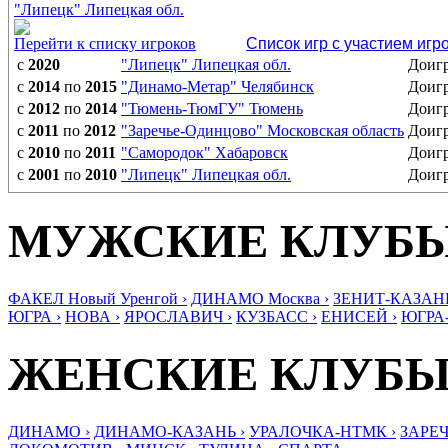
"Липецк" Липецкая обл.
Перейти к списку игроков
Список игр с участием игр
с
2020
"Липецк" Липецкая обл.
Доиг
с
2014
по
2015
"Динамо-Метар" Челябинск
Доиг
с
2012
по
2014
"Тюмень-ТюмГУ" Тюмень
Доиг
с
2011
по
2012
"Заречье-Одинцово" Московская область
Доиг
с
2010
по
2011
"Самородок" Хабаровск
Доиг
с
2001
по
2010
"Липецк" Липецкая обл.
Доиг
МУЖСКИЕ КЛУБ
ФАКЕЛ Новый Уренгой ›
ДИНАМО Москва ›
ЗЕНИТ-КАЗАНЬ
ЮГРА ›
НОВА ›
ЯРОСЛАВИЧ ›
КУЗБАСС ›
ЕНИСЕЙ ›
ЮГРА
ЖЕНСКИЕ КЛУБ
ДИНАМО ›
ДИНАМО-КАЗАНЬ ›
УРАЛОЧКА-НТМК ›
ЗАРЕЧ