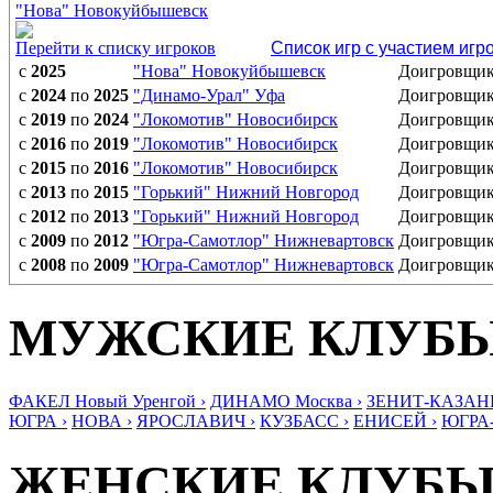
"Нова" Новокуйбышевск
Перейти к списку игроков
Список игр с участием игр
с
2025
"Нова" Новокуйбышевск
Доигровщи
с
2024
по
2025
"Динамо-Урал" Уфа
Доигровщи
с
2019
по
2024
"Локомотив" Новосибирск
Доигровщи
с
2016
по
2019
"Локомотив" Новосибирск
Доигровщи
с
2015
по
2016
"Локомотив" Новосибирск
Доигровщи
с
2013
по
2015
"Горький" Нижний Новгород
Доигровщи
с
2012
по
2013
"Горький" Нижний Новгород
Доигровщи
с
2009
по
2012
"Югра-Самотлор" Нижневартовск
Доигровщи
с
2008
по
2009
"Югра-Самотлор" Нижневартовск
Доигровщи
МУЖСКИЕ КЛУБ
ФАКЕЛ Новый Уренгой ›
ДИНАМО Москва ›
ЗЕНИТ-КАЗАНЬ
ЮГРА ›
НОВА ›
ЯРОСЛАВИЧ ›
КУЗБАСС ›
ЕНИСЕЙ ›
ЮГРА
ЖЕНСКИЕ КЛУБ