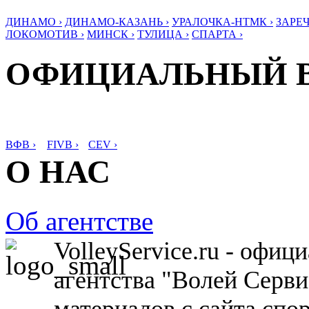
ДИНАМО ›
ДИНАМО-КАЗАНЬ ›
УРАЛОЧКА-НТМК ›
ЗАРЕЧ
ЛОКОМОТИВ ›
МИНСК ›
ТУЛИЦА ›
СПАРТА ›
ОФИЦИАЛЬНЫЙ 
ВФВ ›
FIVB ›
CEV ›
О НАС
Об агентстве
VolleyService.ru - офи
агентства "Волей Серв
материалов с сайта спо