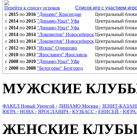
Перейти к списку игроков
Список игр с участием игр
с
2015
по
2016
"Динамо" Краснодар
Центральный бло
с
2014
по
2015
"Динамо-Урал" Уфа
Центральный бло
с
2014
по
2014
"Динамо-Урал" Уфа
Центральный бло
с
2014
по
2014
"Локомотив" Новосибирск
Центральный бло
с
2013
по
2014
"Локомотив" Новосибирск
Центральный бло
с
2012
по
2013
"Искра" Одинцово
Центральный бло
с
2010
по
2012
"Ярославич" Ярославль
Центральный бло
с
2008
по
2010
"Динамо-Урал" Уфа
Центральный бло
с
2000
по
2008
"Белогорье" Белгород
Центральный бло
МУЖСКИЕ КЛУБ
ФАКЕЛ Новый Уренгой ›
ДИНАМО Москва ›
ЗЕНИТ-КАЗАНЬ
ЮГРА ›
НОВА ›
ЯРОСЛАВИЧ ›
КУЗБАСС ›
ЕНИСЕЙ ›
ЮГРА
ЖЕНСКИЕ КЛУБ