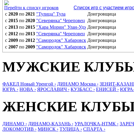
Перейти к списку игроков
Список игр с участием игр
с
2020
по
2021
"Тулица" Тула
Доигровщица
с
2015
по
2020
"Северянка" Череповец
Доигровщица
с
2013
по
2015
"Хара Морин" Улан-Удэ
Доигровщица
с
2012
по
2013
"Северянка" Череповец
Доигровщица
с
2009
по
2012
"Самородок" Хабаровск
Доигровщица
с
2007
по
2009
"Самородок" Хабаровск
Доигровщица
МУЖСКИЕ КЛУБ
ФАКЕЛ Новый Уренгой ›
ДИНАМО Москва ›
ЗЕНИТ-КАЗАНЬ
ЮГРА ›
НОВА ›
ЯРОСЛАВИЧ ›
КУЗБАСС ›
ЕНИСЕЙ ›
ЮГРА
ЖЕНСКИЕ КЛУБ
ДИНАМО ›
ДИНАМО-КАЗАНЬ ›
УРАЛОЧКА-НТМК ›
ЗАРЕЧ
ЛОКОМОТИВ ›
МИНСК ›
ТУЛИЦА ›
СПАРТА ›