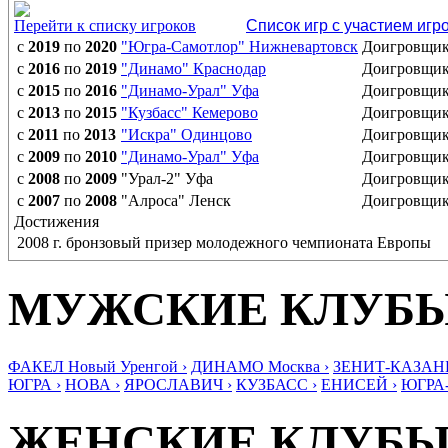
Перейти к списку игроков
Список игр с участием игр
с
2019
по
2020
"Югра-Самотлор" Нижневартовск
Доигровщи
с
2016
по
2019
"Динамо" Краснодар
Доигровщи
с
2015
по
2016
"Динамо-Урал" Уфа
Доигровщи
с
2013
по
2015
"Кузбасс" Кемерово
Доигровщи
с
2011
по
2013
"Искра" Одинцово
Доигровщи
с
2009
по
2010
"Динамо-Урал" Уфа
Доигровщи
с
2008
по
2009
"Урал-2" Уфа
Доигровщи
с
2007
по
2008
"Алроса" Ленск
Доигровщи
Достижения
2008 г. бронзовый призер молодежного чемпионата Европы
МУЖСКИЕ КЛУБ
ФАКЕЛ Новый Уренгой ›
ДИНАМО Москва ›
ЗЕНИТ-КАЗАНЬ
ЮГРА ›
НОВА ›
ЯРОСЛАВИЧ ›
КУЗБАСС ›
ЕНИСЕЙ ›
ЮГРА
ЖЕНСКИЕ КЛУБ