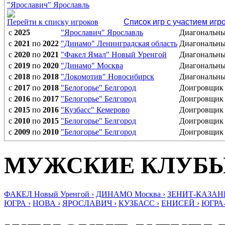
"Ярославич" Ярославль
Перейти к списку игроков
Список игр с участием игр
с
2025
"Ярославич" Ярославль
Диагональн
с
2021
по
2022
"Динамо" Ленинградская область
Диагональн
с
2020
по
2021
"Факел Ямал" Новый Уренгой
Диагональн
с
2019
по
2020
"Динамо" Москва
Диагональн
с
2018
по
2018
"Локомотив" Новосибирск
Диагональн
с
2017
по
2018
"Белогорье" Белгород
Доигровщик
с
2016
по
2017
"Белогорье" Белгород
Доигровщик
с
2015
по
2016
"Кузбасс" Кемерово
Доигровщик
с
2010
по
2015
"Белогорье" Белгород
Доигровщик
с
2009
по
2010
"Белогорье" Белгород
Доигровщик
МУЖСКИЕ КЛУБ
ФАКЕЛ Новый Уренгой ›
ДИНАМО Москва ›
ЗЕНИТ-КАЗАНЬ
ЮГРА ›
НОВА ›
ЯРОСЛАВИЧ ›
КУЗБАСС ›
ЕНИСЕЙ ›
ЮГРА