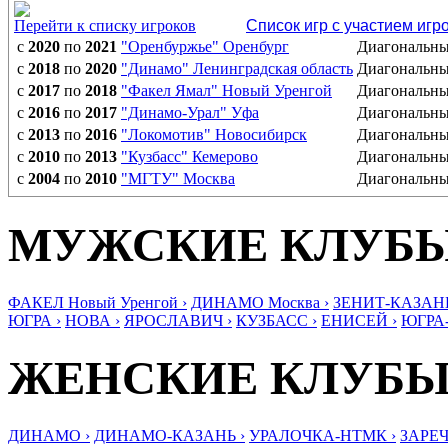
Перейти к списку игроков
Список игр с участием игр
с
2020
по
2021
"Оренбуржье" Оренбург
Диагональн
с
2018
по
2020
"Динамо" Ленинградская область
Диагональн
с
2017
по
2018
"Факел Ямал" Новый Уренгой
Диагональн
с
2016
по
2017
"Динамо-Урал" Уфа
Диагональн
с
2013
по
2016
"Локомотив" Новосибирск
Диагональн
с
2010
по
2013
"Кузбасс" Кемерово
Диагональн
с
2004
по
2010
"МГТУ" Москва
Диагональн
МУЖСКИЕ КЛУБ
ФАКЕЛ Новый Уренгой ›
ДИНАМО Москва ›
ЗЕНИТ-КАЗАНЬ
ЮГРА ›
НОВА ›
ЯРОСЛАВИЧ ›
КУЗБАСС ›
ЕНИСЕЙ ›
ЮГРА
ЖЕНСКИЕ КЛУБ
ДИНАМО ›
ДИНАМО-КАЗАНЬ ›
УРАЛОЧКА-НТМК ›
ЗАРЕЧ