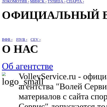
ЛОКОМОТИВ ›
МИНСК ›
ТУЛИЦА ›
СПАРТА ›
ОФИЦИАЛЬНЫЙ 
ВФВ ›
FIVB ›
CEV ›
О НАС
Об агентстве
VolleyService.ru - офи
агентства "Волей Серв
материалов с сайта спо
Сервис" допускается то