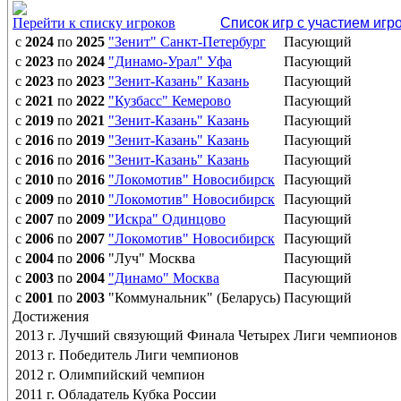
Перейти к списку игроков
Список игр с участием игр
с
2024
по
2025
"Зенит" Санкт-Петербург
Пасующий
с
2023
по
2024
"Динамо-Урал" Уфа
Пасующий
с
2023
по
2023
"Зенит-Казань" Казань
Пасующий
с
2021
по
2022
"Кузбасс" Кемерово
Пасующий
с
2019
по
2021
"Зенит-Казань" Казань
Пасующий
с
2016
по
2019
"Зенит-Казань" Казань
Пасующий
с
2016
по
2016
"Зенит-Казань" Казань
Пасующий
с
2010
по
2016
"Локомотив" Новосибирск
Пасующий
с
2009
по
2010
"Локомотив" Новосибирск
Пасующий
с
2007
по
2009
"Искра" Одинцово
Пасующий
с
2006
по
2007
"Локомотив" Новосибирск
Пасующий
с
2004
по
2006
"Луч" Москва
Пасующий
с
2003
по
2004
"Динамо" Москва
Пасующий
с
2001
по
2003
"Коммунальник" (Беларусь)
Пасующий
Достижения
2013 г. Лучший связующий Финала Четырех Лиги чемпионов
2013 г. Победитель Лиги чемпионов
2012 г. Олимпийский чемпион
2011 г. Обладатель Кубка России