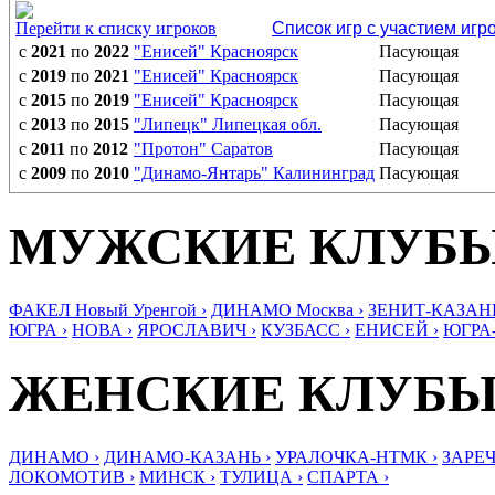
Перейти к списку игроков
Список игр с участием игр
с
2021
по
2022
"Енисей" Красноярск
Пасующая
с
2019
по
2021
"Енисей" Красноярск
Пасующая
с
2015
по
2019
"Енисей" Красноярск
Пасующая
с
2013
по
2015
"Липецк" Липецкая обл.
Пасующая
с
2011
по
2012
"Протон" Саратов
Пасующая
с
2009
по
2010
"Динамо-Янтарь" Калининград
Пасующая
МУЖСКИЕ КЛУБ
ФАКЕЛ Новый Уренгой ›
ДИНАМО Москва ›
ЗЕНИТ-КАЗАНЬ
ЮГРА ›
НОВА ›
ЯРОСЛАВИЧ ›
КУЗБАСС ›
ЕНИСЕЙ ›
ЮГРА
ЖЕНСКИЕ КЛУБ
ДИНАМО ›
ДИНАМО-КАЗАНЬ ›
УРАЛОЧКА-НТМК ›
ЗАРЕЧ
ЛОКОМОТИВ ›
МИНСК ›
ТУЛИЦА ›
СПАРТА ›