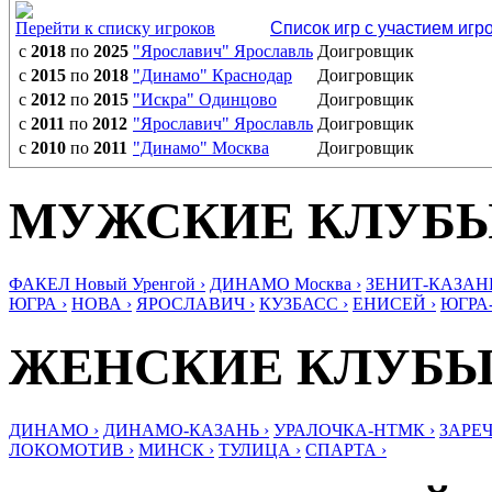
Перейти к списку игроков
Список игр с участием игр
с
2018
по
2025
"Ярославич" Ярославль
Доигровщик
с
2015
по
2018
"Динамо" Краснодар
Доигровщик
с
2012
по
2015
"Искра" Одинцово
Доигровщик
с
2011
по
2012
"Ярославич" Ярославль
Доигровщик
с
2010
по
2011
"Динамо" Москва
Доигровщик
МУЖСКИЕ КЛУБ
ФАКЕЛ Новый Уренгой ›
ДИНАМО Москва ›
ЗЕНИТ-КАЗАНЬ
ЮГРА ›
НОВА ›
ЯРОСЛАВИЧ ›
КУЗБАСС ›
ЕНИСЕЙ ›
ЮГРА
ЖЕНСКИЕ КЛУБ
ДИНАМО ›
ДИНАМО-КАЗАНЬ ›
УРАЛОЧКА-НТМК ›
ЗАРЕЧ
ЛОКОМОТИВ ›
МИНСК ›
ТУЛИЦА ›
СПАРТА ›