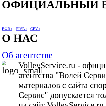
ОФИЦИАЛЬНЫЙ 
ВФВ ›
FIVB ›
CEV ›
О НАС
Об агентстве
VolleyService.ru - офи
агентства "Волей Серв
материалов с сайта спо
Сервис" допускается то
на сайт VolleyService.r