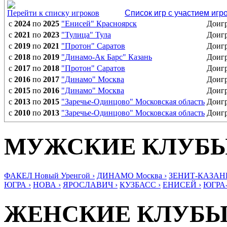
Перейти к списку игроков
Список игр с участием игр
с
2024
по
2025
"Енисей" Красноярск
Доиг
с
2021
по
2023
"Тулица" Тула
Доиг
с
2019
по
2021
"Протон" Саратов
Доиг
с
2018
по
2019
"Динамо-Ак Барс" Казань
Доиг
с
2017
по
2018
"Протон" Саратов
Доиг
с
2016
по
2017
"Динамо" Москва
Доиг
с
2015
по
2016
"Динамо" Москва
Доиг
с
2013
по
2015
"Заречье-Одинцово" Московская область
Доиг
с
2010
по
2013
"Заречье-Одинцово" Московская область
Доиг
МУЖСКИЕ КЛУБ
ФАКЕЛ Новый Уренгой ›
ДИНАМО Москва ›
ЗЕНИТ-КАЗАНЬ
ЮГРА ›
НОВА ›
ЯРОСЛАВИЧ ›
КУЗБАСС ›
ЕНИСЕЙ ›
ЮГРА
ЖЕНСКИЕ КЛУБ