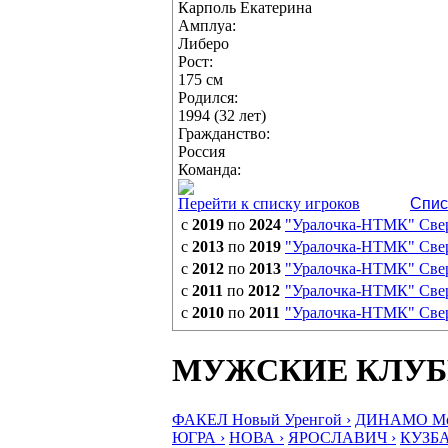
Карполь Екатерина
Амплуа:
Либеро
Рост:
175 см
Родился:
1994 (32 лет)
Гражданство:
Россия
Команда:
Перейти к списку игроков
Спис
с
2019
по
2024
"Уралочка-НТМК" Свер
с
2013
по
2019
"Уралочка-НТМК" Свер
с
2012
по
2013
"Уралочка-НТМК" Свер
с
2011
по
2012
"Уралочка-НТМК" Свер
с
2010
по
2011
"Уралочка-НТМК" Свер
МУЖСКИЕ КЛУ
ФАКЕЛ Новый Уренгой ›
ДИНАМО Мос
ЮГРА ›
НОВА ›
ЯРОСЛАВИЧ ›
КУЗБА