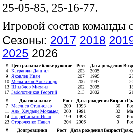
25-05-85, 25-16-77.
Игровой состав команды 
Сезоны:
2017
2018
201
2025
2026
#
Центральные блокирующие
Рост
Дата рождения
Возр
4
Катранжи Даниил
203
2005
0
9
Яковлев Иван
207
1995
2
10
Мельников Александр
206
1997
2
13
Штыблов Михаил
202
2005
1
17
Заболотников Георгий
213
2002
2
#
Диагональные
Рост
Дата рождения
Возраст
Гр
7
Маслиев Станислав
200
1993
30
Ро
11
Аль_Хачдади Мохамед
200
1991
32
Ма
14
Подребинкин Иван
199
1993
30
Ро
23
Стороженко Павел
204
2006
0
Ро
#
Доигровщики
Рост
Дата рождения
Возраст
Граж