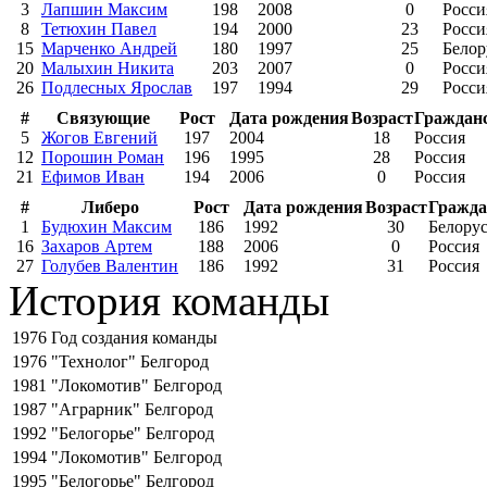
3
Лапшин Максим
198
2008
0
Росси
8
Тетюхин Павел
194
2000
23
Росси
15
Марченко Андрей
180
1997
25
Белор
20
Малыхин Никита
203
2007
0
Росси
26
Подлесных Ярослав
197
1994
29
Росси
#
Связующие
Рост
Дата рождения
Возраст
Граждан
5
Жогов Евгений
197
2004
18
Россия
12
Порошин Роман
196
1995
28
Россия
21
Ефимов Иван
194
2006
0
Россия
#
Либеро
Рост
Дата рождения
Возраст
Гражда
1
Будюхин Максим
186
1992
30
Белору
16
Захаров Артем
188
2006
0
Россия
27
Голубев Валентин
186
1992
31
Россия
История команды
1976
Год создания команды
1976
"Технолог" Белгород
1981
"Локомотив" Белгород
1987
"Аграрник" Белгород
1992
"Белогорье" Белгород
1994
"Локомотив" Белгород
1995
"Белогорье" Белгород