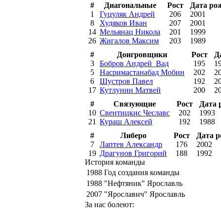
#
Диагональные
Рост
Дата ро
1
Гуцуляк Андрей
206
2001
8
Худяков Иван
207
2001
14
Мельянац Никола
201
1999
26
Жигалов Максим
203
1989
#
Доигровщики
Рост
Д
3
Бобров Андрей_Вад
195
1
5
Насримастанабад Мобин
202
2
6
Шустров Павел
192
2
17
Кутлунин Матвей
200
2
#
Связующие
Рост
Дата 
10
Свентицкис Чеславс
202
1993
21
Кураш Алексей
192
1988
#
Либеро
Рост
Дата 
7
Лаптев Александр
176
2002
19
Драгунов Григорий
188
1992
История команды
1988
Год создания команды
1988
"Нефтяник" Ярославль
2007
"Ярославич" Ярославль
За нас болеют: