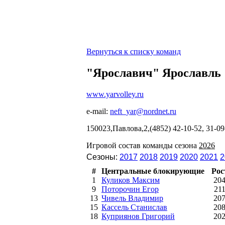
Вернуться к списку команд
"Ярославич" Ярославль
www.yarvolley.ru
e-mail:
neft_yar@nordnet.ru
150023,Павлова,2,(4852) 42-10-52, 31-
Игровой состав команды сезона
2026
Сезоны:
2017
2018
2019
2020
2021
2
#
Центральные блокирующие
Рос
1
Куликов Максим
20
9
Поторочин Егор
21
13
Чивель Владимир
20
15
Кассель Станислав
20
18
Куприянов Григорий
20