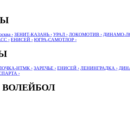
БЫ
ква ›
ЗЕНИТ-КАЗАНЬ ›
УРАЛ ›
ЛОКОМОТИВ ›
ДИНАМО-ЛО
СС ›
ЕНИСЕЙ ›
ЮГРА-САМОТЛОР ›
БЫ
ЛОЧКА-НТМК ›
ЗАРЕЧЬЕ ›
ЕНИСЕЙ ›
ЛЕНИНГРАДКА ›
ДИНА
СПАРТА ›
 ВОЛЕЙБОЛ