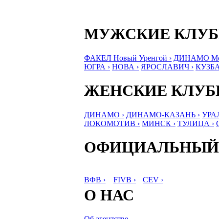
МУЖСКИЕ КЛУ
ФАКЕЛ Новый Уренгой ›
ДИНАМО Мос
ЮГРА ›
НОВА ›
ЯРОСЛАВИЧ ›
КУЗБА
ЖЕНСКИЕ КЛУ
ДИНАМО ›
ДИНАМО-КАЗАНЬ ›
УРА
ЛОКОМОТИВ ›
МИНСК ›
ТУЛИЦА ›
ОФИЦИАЛЬНЫЙ
ВФВ ›
FIVB ›
CEV ›
О НАС
Об агентстве