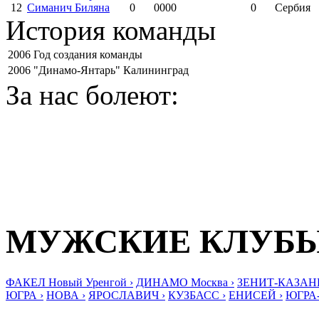
12
Симанич Биляна
0
0000
0
Сербия
История команды
2006
Год создания команды
2006
"Динамо-Янтарь" Калининград
За нас болеют:
МУЖСКИЕ КЛУБ
ФАКЕЛ Новый Уренгой ›
ДИНАМО Москва ›
ЗЕНИТ-КАЗАНЬ
ЮГРА ›
НОВА ›
ЯРОСЛАВИЧ ›
КУЗБАСС ›
ЕНИСЕЙ ›
ЮГРА