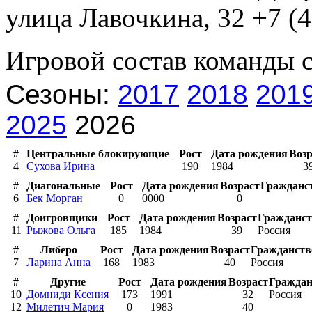
улица Лавочкина, 32 +7 (4
Игровой состав команды 
Сезоны:
2017
2018
201
2025
2026
#
Центральные блокирующие
Рост
Дата рождения
Возр
4
Сухова Ирина
190
1984
3
#
Диагональные
Рост
Дата рождения
Возраст
Гражданс
6
Бек Морган
0
0000
0
#
Доигровщики
Рост
Дата рождения
Возраст
Гражданст
11
Рыжова Ольга
185
1984
39
Россия
#
Либеро
Рост
Дата рождения
Возраст
Гражданств
7
Ларина Анна
168
1983
40
Россия
#
Другие
Рост
Дата рождения
Возраст
Граждан
10
Домниди Ксения
173
1991
32
Россия
12
Милетич Мария
0
1983
40