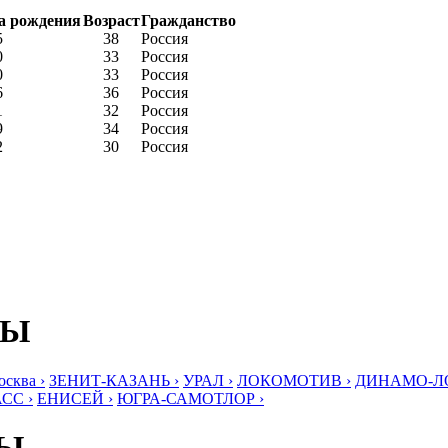
а рождения
Возраст
Гражданство
5
38
Россия
0
33
Россия
0
33
Россия
6
36
Россия
1
32
Россия
9
34
Россия
2
30
Россия
БЫ
ква ›
ЗЕНИТ-КАЗАНЬ ›
УРАЛ ›
ЛОКОМОТИВ ›
ДИНАМО-ЛО
СС ›
ЕНИСЕЙ ›
ЮГРА-САМОТЛОР ›
БЫ