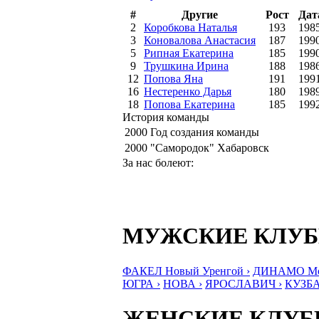
#
Другие
Рост
Дат
2
Коробкова Наталья
193
198
3
Коновалова Анастасия
187
199
5
Рипная Екатерина
185
199
9
Трушкина Ирина
188
198
12
Попова Яна
191
199
16
Нестеренко Дарья
180
198
18
Попова Екатерина
185
199
История команды
2000
Год создания команды
2000
"Самородок" Хабаровск
За нас болеют:
МУЖСКИЕ КЛУ
ФАКЕЛ Новый Уренгой ›
ДИНАМО Мос
ЮГРА ›
НОВА ›
ЯРОСЛАВИЧ ›
КУЗБА
ЖЕНСКИЕ КЛУ