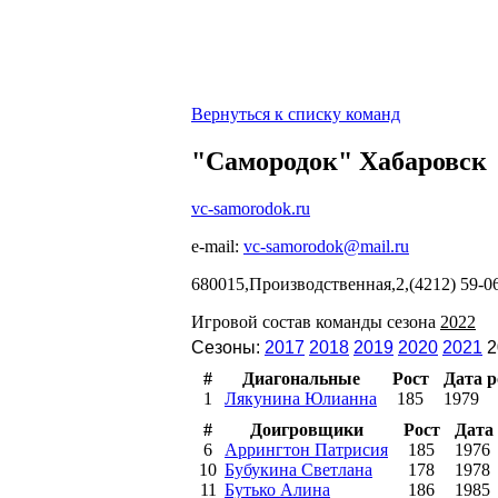
Вернуться к списку команд
"Самородок" Хабаровск
vc-samorodok.ru
e-mail:
vc-samorodok@mail.ru
680015,Производственная,2,(4212) 59-
Игровой состав команды сезона
2022
Сезоны:
2017
2018
2019
2020
2021
2
#
Диагональные
Рост
Дата 
1
Лякунина Юлианна
185
1979
#
Доигровщики
Рост
Дата
6
Аррингтон Патрисия
185
1976
10
Бубукина Светлана
178
1978
11
Бутько Алина
186
1985