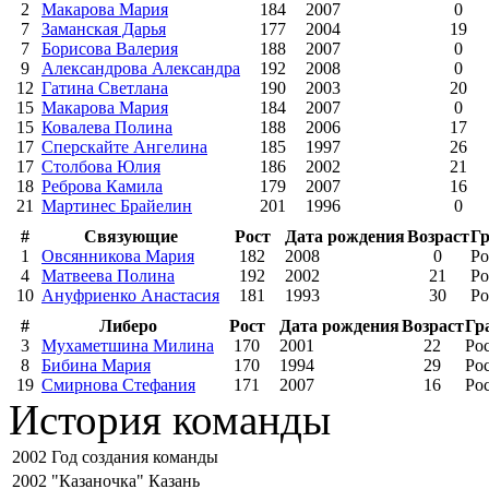
2
Макарова Мария
184
2007
0
7
Заманская Дарья
177
2004
19
7
Борисова Валерия
188
2007
0
9
Александрова Александра
192
2008
0
12
Гатина Светлана
190
2003
20
15
Макарова Мария
184
2007
0
15
Ковалева Полина
188
2006
17
17
Сперскайте Ангелина
185
1997
26
17
Столбова Юлия
186
2002
21
18
Реброва Камила
179
2007
16
21
Мартинес Брайелин
201
1996
0
#
Связующие
Рост
Дата рождения
Возраст
Г
1
Овсянникова Мария
182
2008
0
Ро
4
Матвеева Полина
192
2002
21
Ро
10
Ануфриенко Анастасия
181
1993
30
Ро
#
Либеро
Рост
Дата рождения
Возраст
Гр
3
Мухаметшина Милина
170
2001
22
Ро
8
Бибина Мария
170
1994
29
Ро
19
Смирнова Стефания
171
2007
16
Ро
История команды
2002
Год создания команды
2002
"Казаночка" Казань