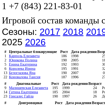
1 +7 (843) 221-83-01
Игровой состав команды 
Сезоны:
2017
2018
201
2025
2026
#
Центральные блокирующие
Рост
Дата рождения
Возр
1
Карполь Елизавета
186
1998
2
2
Юникова Полина
190
2005
1
5
Енина Екатерина
192
1993
3
6
Королева Ирина
195
1991
3
13
Белоглазова Яна
190
2007
0
22
Коновалова Таисия
187
1996
2
#
Диагональные
Рост
Дата рождения
Возраст
9
Малишевская Елизавета
195
1999
24
Р
14
Гатина Екатерина
185
2004
18
Р
23
Гонсалес Гайла
190
1997
26
Д
#
Доигровщики
Рост
Дата рождения
Возрас