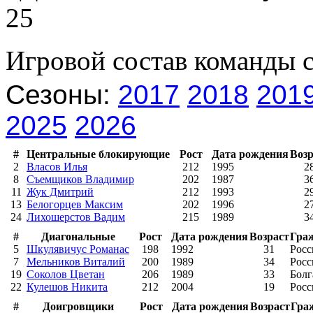
25
Игровой состав команды 
Сезоны:
2017
2018
201
2025
2026
#
Центральные блокирующие
Рост
Дата рождения
Возр
2
Власов Илья
212
1995
2
8
Съемщиков Владимир
202
1987
3
11
Жук Дмитрий
212
1993
2
13
Белогорцев Максим
202
1996
2
24
Лихошерстов Вадим
215
1989
3
#
Диагональные
Рост
Дата рождения
Возраст
Гра
5
Шкулявичус Романас
198
1992
31
Росс
7
Мельников Виталий
200
1989
34
Росс
19
Соколов Цветан
206
1989
33
Болг
22
Кулешов Никита
212
2004
19
Росс
#
Доигровщики
Рост
Дата рождения
Возраст
Гра