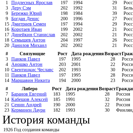
1
Подлесных Ярослав
197
1994
29
Росс
3
Деру Сэм
202
1992
31
Бель
9
Бережко Юрий
198
1984
39
Росс
9
Богдан Денис
200
1996
27
Росс
15
Дмитриев Семен
197
1994
29
Росс
16
Коротаев Иван
199
2002
21
Росс
17
Динейкин Станислав
202
2002
21
Росс
18
Семышев Антон
204
1997
26
Росс
20
Данилов Михаил
202
2002
21
Росс
#
Связующие
Рост
Дата рождения
Возраст
Граж
3
Панков Павел
197
1995
28
Росс
4
Аношко Антон
203
2001
22
Росс
10
Свентицкис Чеславс
202
1993
30
Росс
11
Панков Павел
197
1995
28
Росс
14
Маршавин Никита
194
2000
23
Росс
#
Либеро
Рост
Дата рождения
Возраст
Гражда
7
Баранов Евгений
183
1995
28
Россия
14
Кабешов Алексей
185
1991
32
Россия
21
Сенин Андрей
190
2000
22
Россия
23
Керминен Лаури
182
1993
30
Финлян
История команды
1926
Год создания команды