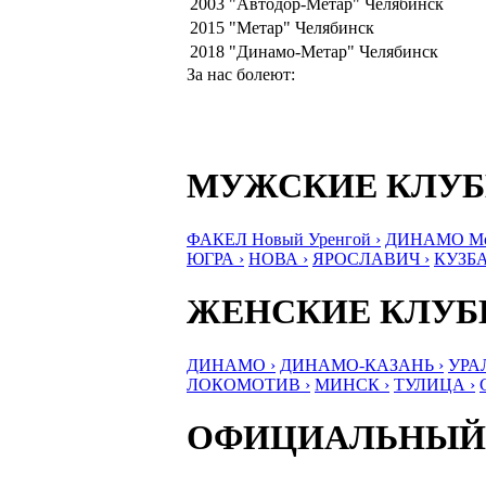
2003
"Автодор-Метар" Челябинск
2015
"Метар" Челябинск
2018
"Динамо-Метар" Челябинск
За нас болеют:
МУЖСКИЕ КЛУ
ФАКЕЛ Новый Уренгой ›
ДИНАМО Мос
ЮГРА ›
НОВА ›
ЯРОСЛАВИЧ ›
КУЗБА
ЖЕНСКИЕ КЛУ
ДИНАМО ›
ДИНАМО-КАЗАНЬ ›
УРА
ЛОКОМОТИВ ›
МИНСК ›
ТУЛИЦА ›
ОФИЦИАЛЬНЫЙ