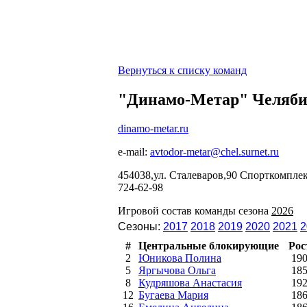
Вернуться к списку команд
"Динамо-Метар" Челяб
dinamo-metar.ru
e-mail:
avtodor-metar@chel.surnet.ru
454038,ул. Сталеваров,90 Спорткомплек
724-62-98
Игровой состав команды сезона
2026
Сезоны:
2017
2018
2019
2020
2021
2
#
Центральные блокирующие
Рос
2
Юникова Полина
19
5
Яргычова Ольга
18
8
Кудряшова Анастасия
19
12
Бугаева Мария
18