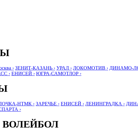
БЫ
ква ›
ЗЕНИТ-КАЗАНЬ ›
УРАЛ ›
ЛОКОМОТИВ ›
ДИНАМО-ЛО
СС ›
ЕНИСЕЙ ›
ЮГРА-САМОТЛОР ›
БЫ
ЛОЧКА-НТМК ›
ЗАРЕЧЬЕ ›
ЕНИСЕЙ ›
ЛЕНИНГРАДКА ›
ДИНА
СПАРТА ›
 ВОЛЕЙБОЛ