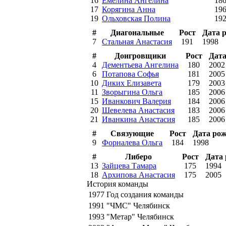
16
Емелина Ангелина
18
17
Корягина Анна
19
19
Ольховская Полина
19
#
Диагональные
Рост
Дата 
7
Стальная Анастасия
191
1998
#
Доигровщики
Рост
Дата
4
Дементьева Ангелина
180
2002
6
Потапова Софья
181
2005
10
Диких Елизавета
179
2003
11
Зворыгина Ольга
185
2006
15
Иванкович Валерия
184
2006
20
Шевелева Анастасия
183
2006
21
Иванкина Анастасия
185
2006
#
Связующие
Рост
Дата ро
9
Форналева Ольга
184
1998
#
Либеро
Рост
Дата
13
Зайцева Тамара
175
1994
18
Архипова Анастасия
175
2005
История команды
1977
Год создания команды
1991
"ЧМС" Челябинск
1993
"Метар" Челябинск