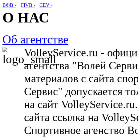
ВФВ ›
FIVB ›
CEV ›
О НАС
Об агентстве
VolleyService.ru - офи
агентства "Волей Серв
материалов с сайта спо
Сервис" допускается то
на сайт VolleyService.r
сайта ссылка на VolleyS
Спортивное агенство В