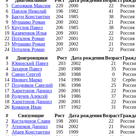
#
Диагональные
Рост
Дата рождения
Возраст
Гражда
5
Сапожков Максим
220
2000
22
Россия
6
Павлов Николай
196
1982
41
Россия
9
Бакун Константин
204
1985
38
Россия
9
Мурашко Роман
200
2002
21
Россия
15
Круглов Павел
206
1985
38
Россия
19
Казаченков Илья
209
2001
22
Россия
22
Поталюк Роман
207
2001
22
Россия
23
Мурашко Роман
200
2002
21
Россия
24
Поталюк Роман
207
2001
22
Россия
#
Доигровщики
Рост
Дата рождения
Возраст
Гражд
3
Юринский Павел
203
2002
21
Росси
4
Захаров Павел
200
1988
35
Росси
8
Савин Сергей
200
1988
0
Росси
14
Ивович Марко
194
1990
32
Серби
17
Поздняков Савелий
196
1998
25
Росси
17
Харитонов Даниил
200
2001
22
Росси
18
Родичев Алексей
194
1986
37
Росси
18
Харитонов Даниил
200
2001
22
Росси
26
Комаров Иван
197
1992
31
Росси
#
Связующие
Рост
Дата рождения
Возраст
Гражда
2
Костадинов Слави
198
2001
22
Россия
7
Атнюков Даниил
194
2002
21
Россия
7
Абаев Константин
195
1999
24
Россия