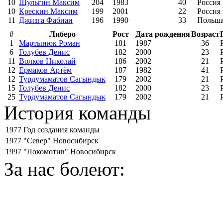
10
Шульгин Максим
204
1983
40
Россия
10
Крескин Максим
199
2001
22
Россия
11
Джизга Фабиан
196
1990
33
Польш
#
Либеро
Рост
Дата рождения
Возраст
1
Мартынюк Роман
181
1987
36
6
Голубев Денис
182
2000
23
11
Волков Николай
186
2002
21
12
Ермаков Артём
187
1982
41
12
Турдумаматов Сагындык
179
2002
21
15
Голубев Денис
182
2000
23
25
Турдумаматов Сагындык
179
2002
21
История команды
1977
Год создания команды
1977
"Север" Новосибирск
1997
"Локомотив" Новосибирск
За нас болеют: