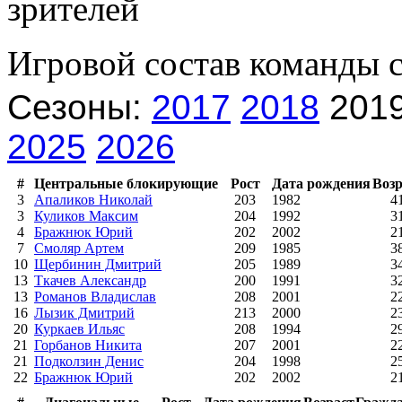
зрителей
Игровой состав команды 
Сезоны:
2017
2018
201
2025
2026
#
Центральные блокирующие
Рост
Дата рождения
Возр
3
Апаликов Николай
203
1982
4
3
Куликов Максим
204
1992
3
4
Бражнюк Юрий
202
2002
2
7
Смоляр Артем
209
1985
3
10
Щербинин Дмитрий
205
1989
3
13
Ткачев Александр
200
1991
3
13
Романов Владислав
208
2001
2
16
Лызик Дмитрий
213
2000
2
20
Куркаев Ильяс
208
1994
2
21
Горбанов Никита
207
2001
2
21
Подколзин Денис
204
1998
2
22
Бражнюк Юрий
202
2002
2