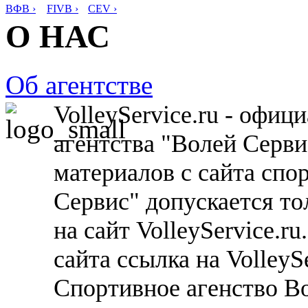
ВФВ ›
FIVB ›
CEV ›
О НАС
Об агентстве
VolleyService.ru - офи
агентства "Волей Серв
материалов с сайта спо
Сервис" допускается то
на сайт VolleyService.r
сайта ссылка на VolleyS
Спортивное агенство В