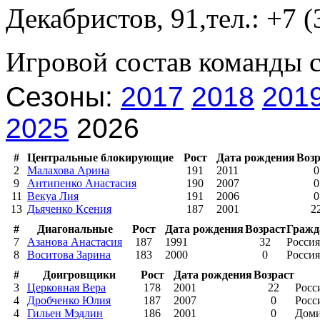
Декабристов, 91,тел.: +7 
Игровой состав команды 
Сезоны:
2017
2018
201
2025
2026
#
Центральные блокирующие
Рост
Дата рождения
Возр
2
Малахова Арина
191
2011
0
9
Антипенко Анастасия
190
2007
0
11
Векуа Лия
191
2006
0
13
Дьяченко Ксения
187
2001
2
#
Диагональные
Рост
Дата рождения
Возраст
Гражд
7
Азанова Анастасия
187
1991
32
Россия
8
Воситова Зарина
183
2000
0
Россия
#
Доигровщики
Рост
Дата рождения
Возраст
3
Церковная Вера
178
2001
22
Росс
4
Дробченко Юлия
187
2007
0
Росс
4
Гильен Мэдлин
186
2001
0
Доми