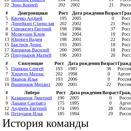
22
Эннс Корней
202
2002
21
Росс
#
Доигровщики
Рост
Дата рождения
Возраст
Гра
5
Квочко Андрей
195
2005
0
Росс
7
Динейкин Станислав
202
2002
21
Росс
8
Сивожелез Евгений
198
1986
37
Росс
8
Мозжухин Клим
194
2004
19
Росс
13
Юцевич Вадим
198
2001
22
Росс
15
Быстров Денис
193
2005
18
Росс
17
Капранов Василий
200
2005
18
Росс
25
Пипуныров Матвей
196
2003
20
Росс
#
Связующие
Рост
Дата рождения
Возраст
Гражд
5
Гранкин Сергей
193
1985
38
Росси
7
Хираудо Матиас
202
1998
0
Арген
11
Иванов Илья
193
2006
0
Росси
19
Вышников Михаил
200
2001
22
Росси
#
Либеро
Рост
Дата рождения
Возраст
Граж
1
Казаринов Дмитрий
190
2005
0
Росси
9
Данани Сантьяго
175
1995
0
Арге
12
Андреев Евгений
174
1995
28
Росси
16
Петрушов Илья
185
1994
29
Росси
История команды