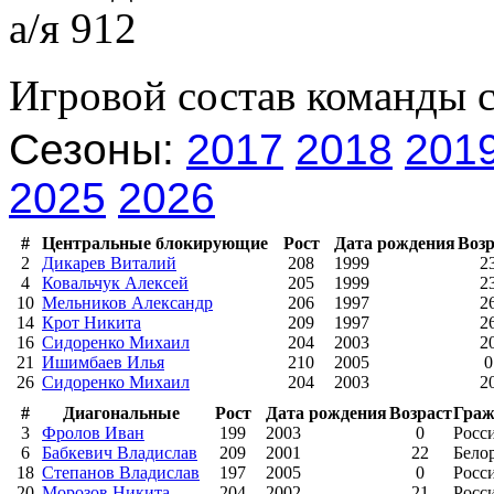
а/я 912
Игровой состав команды 
Сезоны:
2017
2018
201
2025
2026
#
Центральные блокирующие
Рост
Дата рождения
Возр
2
Дикарев Виталий
208
1999
2
4
Ковальчук Алексей
205
1999
2
10
Мельников Александр
206
1997
2
14
Крот Никита
209
1997
2
16
Сидоренко Михаил
204
2003
2
21
Ишимбаев Илья
210
2005
0
26
Сидоренко Михаил
204
2003
2
#
Диагональные
Рост
Дата рождения
Возраст
Граж
3
Фролов Иван
199
2003
0
Росс
6
Бабкевич Владислав
209
2001
22
Бело
18
Степанов Владислав
197
2005
0
Росс
20
Морозов Никита
204
2002
21
Росс