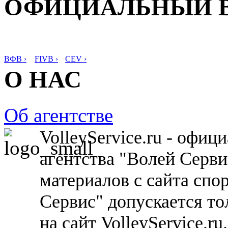
ОФИЦИАЛЬНЫЙ 
ВФВ ›
FIVB ›
CEV ›
О НАС
Об агентстве
VolleyService.ru - офи
агентства "Волей Серв
материалов с сайта спо
Сервис" допускается то
на сайт VolleyService.r