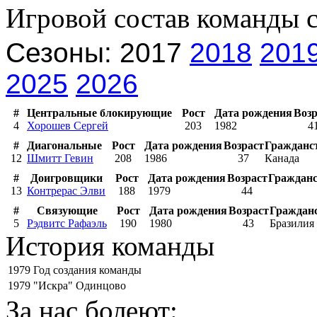
Игровой состав команды 
Сезоны: 2017
2018
201
2025
2026
#
Центральные блокирующие
Рост
Дата рождения
Возр
4
Хорошев Сергей
203
1982
4
#
Диагональные
Рост
Дата рождения
Возраст
Гражданс
12
Шмитт Гевин
208
1986
37
Канада
#
Доигровщики
Рост
Дата рождения
Возраст
Граждан
13
Контрерас Элви
188
1979
44
#
Связующие
Рост
Дата рождения
Возраст
Граждан
5
Рэдвитс Рафаэль
190
1980
43
Бразилия
История команды
1979
Год создания команды
1979
"Искра" Одинцово
За нас болеют: