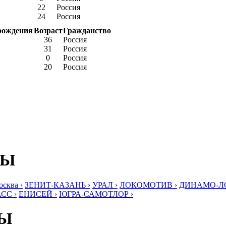
22
Россия
24
Россия
рождения
Возраст
Гражданство
36
Россия
31
Россия
0
Россия
20
Россия
БЫ
ква ›
ЗЕНИТ-КАЗАНЬ ›
УРАЛ ›
ЛОКОМОТИВ ›
ДИНАМО-ЛО
СС ›
ЕНИСЕЙ ›
ЮГРА-САМОТЛОР ›
БЫ