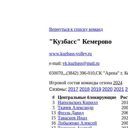
Вернуться к списку команд
"Кузбасс" Кемерово
www.kuzbass-volley.ru
e-mail:
vk.kuzbass@mail.ru
650070,,,(3842) 396-010,СК "Арена" г. К
Игровой состав команды сезона
2024
Сезоны:
2017
2018
2019
2020
2021
2
#
Центральные блокирующие
Рос
3
Напольских Кирилл
20
3
Ткачев Александр
20
13
Фиэль Давид
20
15
Тавасиев Инал
20
16
Лобызенко Алексей
20