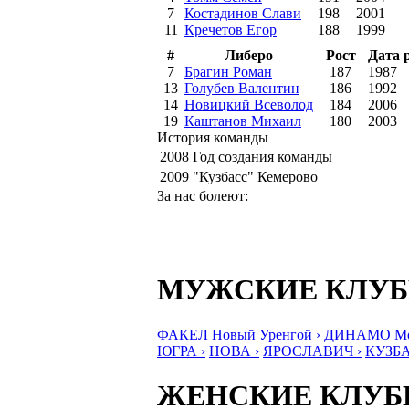
7
Костадинов Слави
198
2001
11
Кречетов Егор
188
1999
#
Либеро
Рост
Дата 
7
Брагин Роман
187
1987
13
Голубев Валентин
186
1992
14
Новицкий Всеволод
184
2006
19
Каштанов Михаил
180
2003
История команды
2008
Год создания команды
2009
"Кузбасс" Кемерово
За нас болеют:
МУЖСКИЕ КЛУ
ФАКЕЛ Новый Уренгой ›
ДИНАМО Мос
ЮГРА ›
НОВА ›
ЯРОСЛАВИЧ ›
КУЗБА
ЖЕНСКИЕ КЛУ