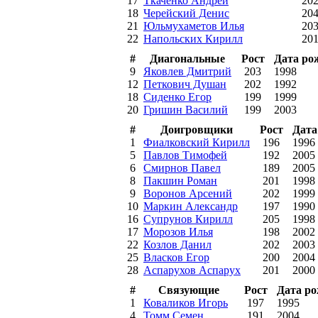
17
Ткаченко Андрей
20
18
Черейский Денис
20
21
Юльмухаметов Илья
20
22
Напольских Кирилл
20
#
Диагональные
Рост
Дата ро
9
Яковлев Дмитрий
203
1998
12
Петкович Душан
202
1992
18
Сиденко Егор
199
1999
20
Гришин Василий
199
2003
#
Доигровщики
Рост
Дата
1
Фиалковский Кирилл
196
1996
5
Павлов Тимофей
192
2005
6
Смирнов Павел
189
2005
8
Пакшин Роман
201
1998
9
Воронов Арсений
202
1999
10
Маркин Александр
197
1990
16
Супрунов Кирилл
205
1998
17
Морозов Илья
198
2002
22
Козлов Данил
202
2003
25
Власков Егор
200
2004
28
Аспарухов Аспарух
201
2000
#
Связующие
Рост
Дата р
1
Коваликов Игорь
197
1995
4
Томм Семен
191
2004