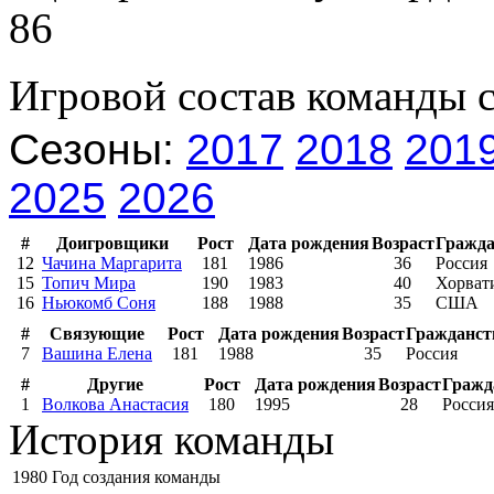
86
Игровой состав команды 
Сезоны:
2017
2018
201
2025
2026
#
Доигровщики
Рост
Дата рождения
Возраст
Гражда
12
Чачина Маргарита
181
1986
36
Россия
15
Топич Мира
190
1983
40
Хорват
16
Ньюкомб Соня
188
1988
35
США
#
Связующие
Рост
Дата рождения
Возраст
Гражданст
7
Вашина Елена
181
1988
35
Россия
#
Другие
Рост
Дата рождения
Возраст
Гражд
1
Волкова Анастасия
180
1995
28
Россия
История команды
1980
Год создания команды