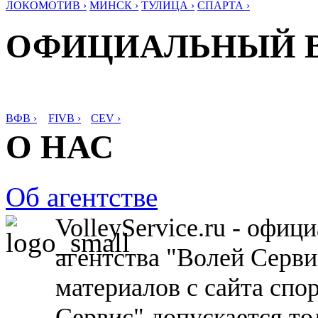
ЛОКОМОТИВ ›
МИНСК ›
ТУЛИЦА ›
СПАРТА ›
ОФИЦИАЛЬНЫЙ 
ВФВ ›
FIVB ›
CEV ›
О НАС
Об агентстве
VolleyService.ru - офи
агентства "Волей Серв
материалов с сайта спо
Сервис" допускается то