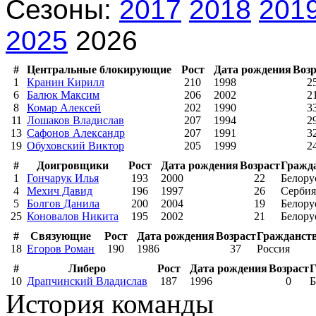
Сезоны:
2017
2018
201
2025
2026
#
Центральные блокирующие
Рост
Дата рождения
Возр
1
Кранин Кирилл
210
1998
2
6
Балюк Максим
206
2002
2
8
Комар Алексей
202
1990
3
11
Лошаков Владислав
207
1994
2
13
Сафонов Александр
207
1991
3
19
Обуховский Виктор
205
1999
2
#
Доигровщики
Рост
Дата рождения
Возраст
Гражд
1
Гончарук Илья
193
2000
22
Белору
4
Мехич Давид
196
1997
26
Сербия
5
Болгов Данила
200
2004
19
Белору
25
Коновалов Никита
195
2002
21
Белору
#
Связующие
Рост
Дата рождения
Возраст
Гражданст
18
Егоров Роман
190
1986
37
Россия
#
Либеро
Рост
Дата рождения
Возраст
Г
10
Драпчинский Владислав
187
1996
0
Б
История команды