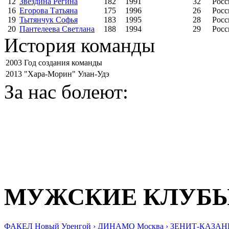
12
Звездина Регина
182
1991
32
Росс
16
Егорова Татьяна
175
1996
26
Росс
19
Тытянчук Софья
183
1995
28
Росс
20
Пантелеева Светлана
188
1994
29
Росс
История команды
2003
Год создания команды
2013
"Хара-Морин" Улан-Удэ
За нас болеют:
МУЖСКИЕ КЛУБ
ФАКЕЛ Новый Уренгой ›
ДИНАМО Москва ›
ЗЕНИТ-КАЗАНЬ