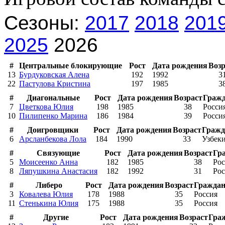
Сезоны:
2017
2018
201
2025
2026
#
Центральные блокирующие
Рост
Дата рождения
Возр
13
Бурдуковская Алена
192
1992
3
22
Пастулова Кристина
197
1985
3
#
Диагональные
Рост
Дата рождения
Возраст
Гражд
7
Цветкова Юлия
198
1985
38
Росси
10
Пилипенко Марина
186
1984
39
Росси
#
Доигровщики
Рост
Дата рождения
Возраст
Гражд
6
Арсланбекова Лола
184
1990
33
Узбек
#
Связующие
Рост
Дата рождения
Возраст
Гр
5
Моисеенко Анна
182
1985
38
Рос
8
Ляпушкина Анастасия
182
1992
31
Рос
#
Либеро
Рост
Дата рождения
Возраст
Граждан
3
Ковалева Юлия
178
1988
35
Россия
11
Стенькина Юлия
175
1988
35
Россия
#
Другие
Рост
Дата рождения
Возраст
Гра