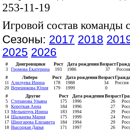
253-11-19
Игровой состав команды 
Сезоны:
2017
2018
201
2025
2026
#
Доигровщики
Рост
Дата рождения
Возраст
Гражд
3
Громова Екатерина
193
1986
37
Россия
#
Либеро
Рост
Дата рождения
Возраст
Гражда
11
Алилуева Ирина
178
1988
34
Россия
20
Верещикова Юлия
179
1999
0
#
Другие
Рост
Дата рождения
Возраст
Гра
5
Степанова Ульяна
175
1996
26
Рос
9
Короткая Анна
184
1996
27
Рос
13
Мельничук Ирина
183
1994
29
Рос
14
Шальнева Мария
175
1999
24
Рос
17
Шингарева Елизавета
184
1994
29
Рос
18
Высоцкая Дарья
171
1997
26
Рос