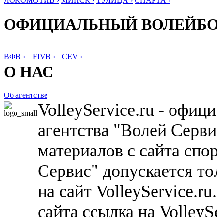
ЛОКОМОТИВ ›
МИНСК ›
ТУЛИЦА ›
СПАРТА ›
ОФИЦИАЛЬНЫЙ ВОЛЕЙБ
ВФВ ›
FIVB ›
CEV ›
О НАС
Об агентстве
VolleyService.ru - офи
агентства "Волей Серв
материалов с сайта спо
Сервис" допускается то
на сайт VolleyService.r
сайта ссылка на VolleyS