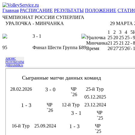
Главная
РАСПИСАНИЕ
РЕЗУЛЬТАТЫ
ПОЛОЖЕНИЕ
СТАТИ
ЧЕМПИОНАТ РОССИИ СУПЕРЛИГА
УРАЛОЧКА - МИНЧАНКА
29 МАРТА 2
1
2
3
4
5
3 - 1
Уралочка
25
20
25
25
-
Минчанка
21
25
21
22
-
95
Финал Шести Группа Б
89
Время
26'
27'
25'
26'
-
1
АНОНС
РЕЗУЛЬТАТЫ
ДИНАМИКА
Сыгранные матчи данных команд
28.02.2026
3 - 0
ЧР
25-й Тур
`26
05.12.2025
1 - 3
ЧР
12-й Тур
23.12.2024
`26
3 - 1
ЧР
`25
16-й Тур
25.09.2024
1 - 3
ЧР
`25