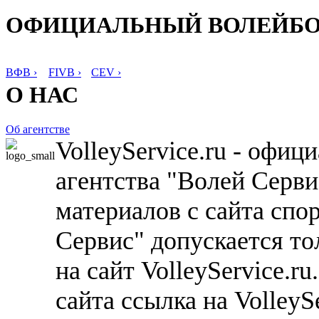
ОФИЦИАЛЬНЫЙ ВОЛЕЙБ
ВФВ ›
FIVB ›
CEV ›
О НАС
Об агентстве
VolleyService.ru - офи
агентства "Волей Серв
материалов с сайта спо
Сервис" допускается то
на сайт VolleyService.r
сайта ссылка на VolleyS